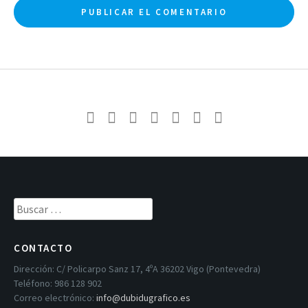
Buscar:
CONTACTO
Dirección:
C/ Policarpo Sanz 17, 4ºA 36202 Vigo (Pontevedra)
Teléfono:
986 128 902
Correo electrónico:
info@dubidugrafico.es