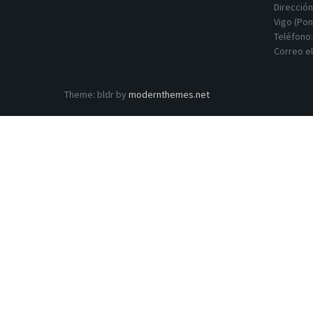
Dirección
Vigo (Po
Teléfono
Correo e
Theme: bldr by
modernthemes.net