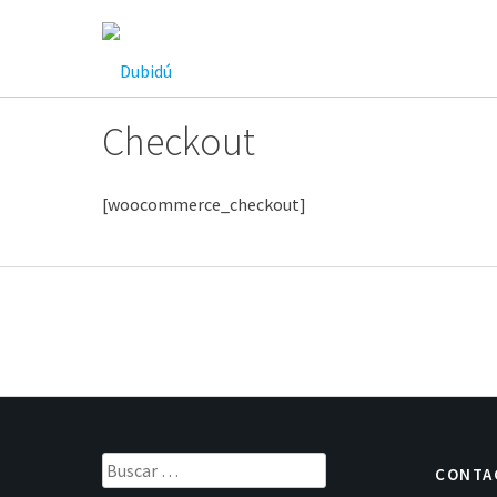
Saltar
al
contenido
Checkout
[woocommerce_checkout]
Buscar:
CONTA