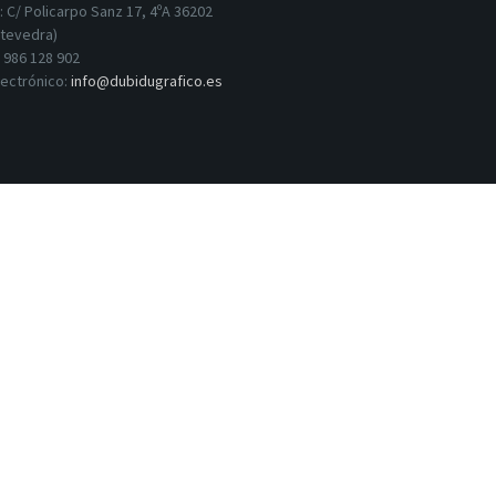
:
C/ Policarpo Sanz 17, 4ºA 36202
ntevedra)
:
986 128 902
lectrónico:
info@dubidugrafico.es