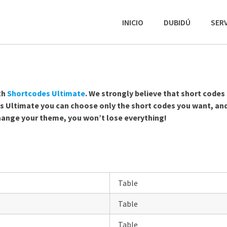
INICIO
DUBIDÚ
SERV
th
Shortcodes Ultimate
. We strongly believe that short codes
 Ultimate you can choose only the short codes you want, an
change your theme, you won’t lose everything!
Table
Table
Table