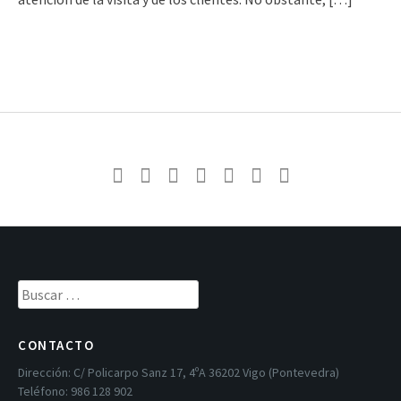
Buscar:
CONTACTO
Dirección:
C/ Policarpo Sanz 17, 4ºA 36202 Vigo (Pontevedra)
Teléfono:
986 128 902