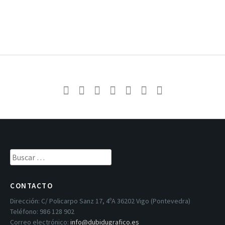
Buscar:
CONTACTO
Dirección:
C/ Policarpo Sanz 17, 4ºA 36202 Vigo (Pontevedra)
Teléfono:
986 128 902
Correo electrónico:
info@dubidugrafico.es