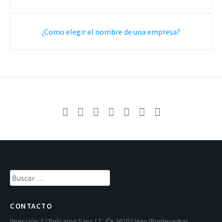
correos
¿Como elegir el nombre de una empresa?
Buscar:
CONTACTO
Dirección:
C/ Policarpo Sanz 17, 4ºA 36202 Vigo (Pontevedra)