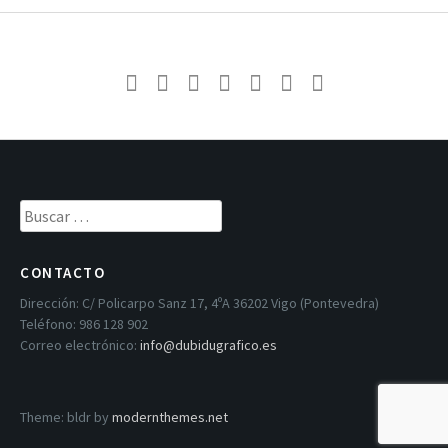
COLEGIO OFICIAL ...
CONTACTO
Dirección:
C/ Policarpo Sanz 17, 4ºA 36202 Vigo (Pontevedra)
Teléfono:
986 128 902
Correo electrónico:
info@dubidugrafico.es
Theme: bldr by
modernthemes.net