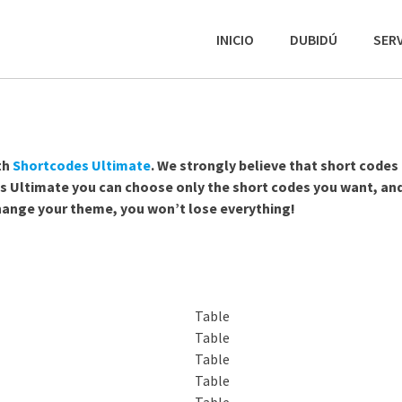
INICIO
DUBIDÚ
SERV
th
Shortcodes Ultimate
. We strongly believe that short codes
 Ultimate you can choose only the short codes you want, an
change your theme, you won’t lose everything!
Table
Table
Table
Table