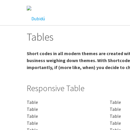
Saltar
al
contenido
Tables
Short codes in all modern themes are created wi
business weighing down themes. With Shortcodes
importantly, if (more like, when) you decide to 
Responsive Table
Table
Table
Table
Table
Table
Table
Table
Table