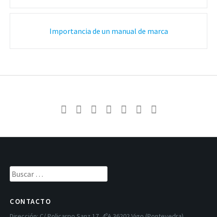
correos
Importancia de un manual de marca
Buscar:
CONTACTO
Dirección:
C/ Policarpo Sanz 17, 4ºA 36202 Vigo (Pontevedra)