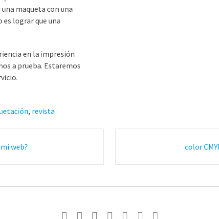
ear una maqueta con una
o es lograr que una
iencia en la impresión
rnos a prueba. Estaremos
vicio.
uetación
,
revista
 mi web?
color CMYK