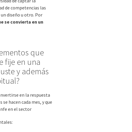
esidad de captar la
edad de competencias las
 un diseño u otro. Por
ue se convierta en un
elementos que
 fije en una
 guste y además
itual?
nvertirse en la respuesta
s se hacen cada mes, y que
unfe en el sector
ntales: