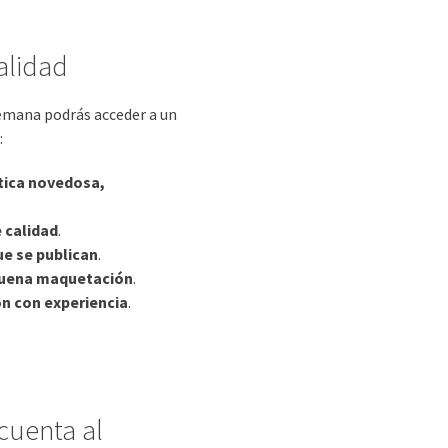
alidad
semana podrás acceder a un
:
tica novedosa,
 calidad
.
ue se publican
.
 buena maquetación
.
n con experiencia
.
cuenta al